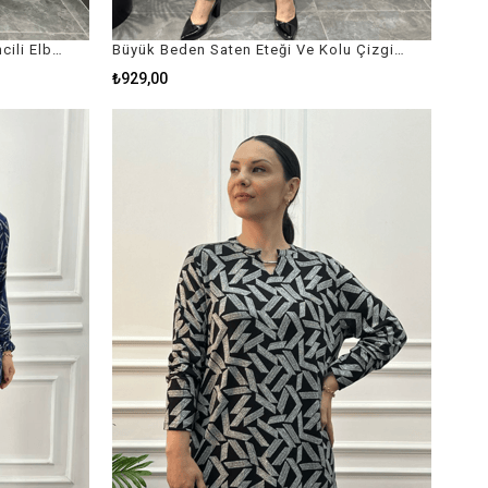
Büyük Beden Yaka Ve Yırtmaç İncili Elbise
Büyük Beden Saten Eteği Ve Kolu Çizgili Gömlek
₺929,00