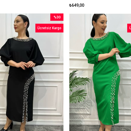
₺649,00
%30
İndirim
Ücretsiz Kargo
Ü
%30İndirim