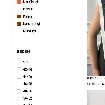
Nar Çiçeği
Beyaz
Kahve
Kahverengi
Mürdüm
Karışık
Koyu Mavi
BEDEN
Açık Mavi
Pembe
STD
Turuncu
42/44
44/46
₺
46/48
₺1.900,00
48/50
50/52