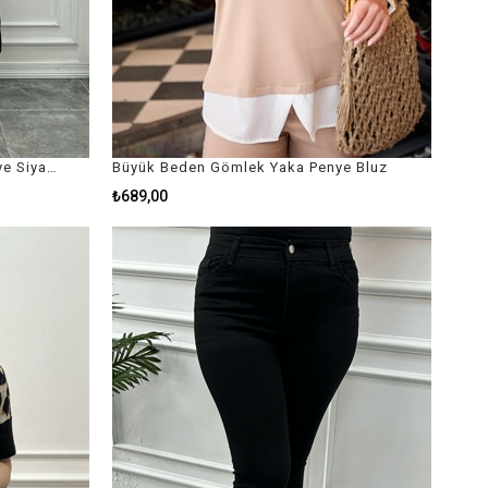
Büyük Beden Leopar Kareli Penye Siyah Elbise
Büyük Beden Gömlek Yaka Penye Bluz
₺689,00