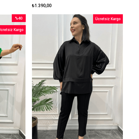
₺1.390,00
%40
Ücretsiz Kargo
İndirim
cretsiz Kargo
%40İndirim