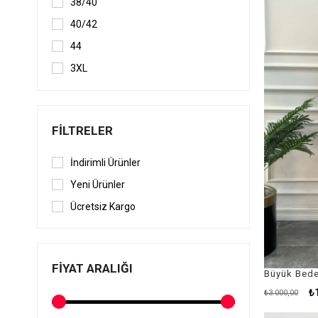
38/40
40/42
44
3XL
2XL
L
FILTRELER
XL
48-50-52
İndirimli Ürünler
38
Yeni Ürünler
Ücretsiz Kargo
FIYAT ARALIĞI
Büyük Beden
₺
₺3.000,00