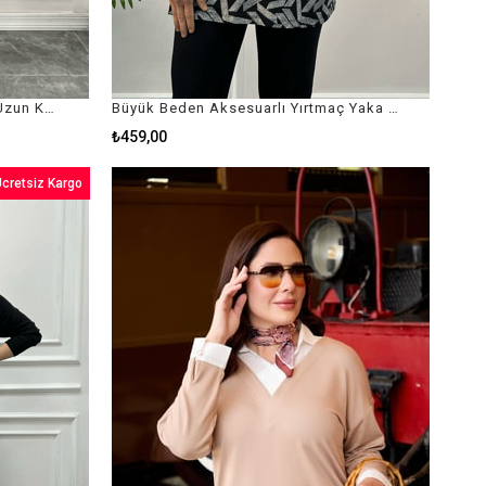
Büyük Beden Bağcıklı Yapraklı Uzun Kollu Bluz
Büyük Beden Aksesuarlı Yırtmaç Yaka Bluz
₺459,00
cretsiz Kargo