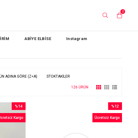
0
İRİM
ABİYE ELBİSE
Instagram
ÜN ADINA GÖRE (Z<A)
STOKTAKILER
126 ÜRÜN
%14
%12
İndirim
İndirim
cretsiz Kargo
Ücretsiz Kargo
%14İndirim
%12İndirim