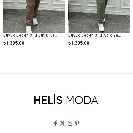
Büyük Beden 3'lü Sütlü Kahve Eşofman Takımı
Büyük Beden 3'lü Açık Yeşil Eşofman Takımı
.395,00
₺1.395,00
₺1.2