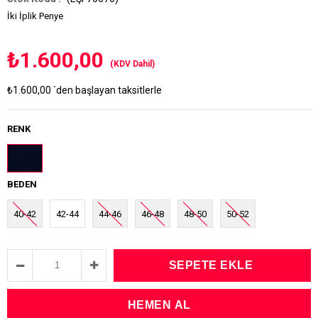
İki İplik Penye
₺1.600,00
(KDV Dahil)
₺1.600,00
`den başlayan taksitlerle
RENK
BEDEN
40-42
42-44
44-46
46-48
48-50
50-52