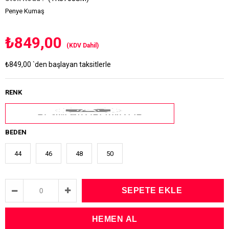
Penye Kumaş
₺849,00
(KDV Dahil)
₺849,00
`den başlayan taksitlerle
RENK
BEDEN
44
46
48
50