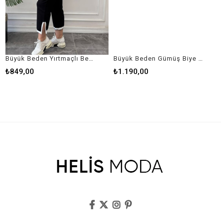
Büyük Beden Yırtmaçlı Beyaz Biyeli Takım
Büyük Beden Gümüş Biye Detaylı Takım
₺849,00
₺1.190,00
₺